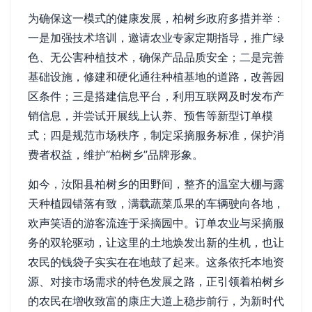
为确保这一模式的健康发展，柏树乡政府多措并举：
一是加强技术培训，邀请农业专家定期指导，推广绿
色、无公害种植技术，确保产品品质安全；二是完善
基础设施，修建和硬化通往种植基地的道路，改善园
区条件；三是搭建信息平台，利用互联网及时发布产
销信息，并尝试开展线上认养、预售等新型订单模
式；四是规范市场秩序，制定采摘服务标准，保护消
费者权益，维护“柏树乡”品牌形象。
如今，汝阳县柏树乡的田野间，整齐的温室大棚与露
天种植园错落有致，满载蔬菜瓜果的车辆驶向各地，
欢声笑语的游客流连于采摘园中。订单农业与采摘服
务的双轮驱动，让这里的土地焕发出新的生机，也让
农民的钱袋子实实在在地鼓了起来。这条依托本地资
源、对接市场需求的特色发展之路，正引领着柏树乡
的农民在增收致富的康庄大道上稳步前行，为新时代