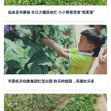
临泉县韦寨镇 冬日大棚采收忙 小小青菜变身“致富菜”
市委机关幼教集团红玺台园 快乐种植园，采摘欢乐多