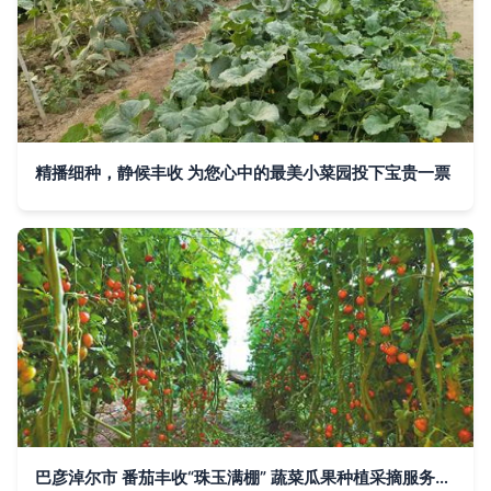
精播细种，静候丰收 为您心中的最美小菜园投下宝贵一票
巴彦淖尔市 番茄丰收“珠玉满棚” 蔬菜瓜果种植采摘服务助农增收