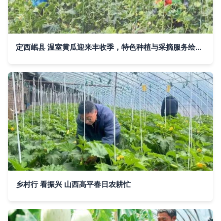
定西岷县 温室黄瓜迎来丰收季，特色种植与采摘服务绘就产业新图景
乡村行 看振兴 山西高平春日农耕忙