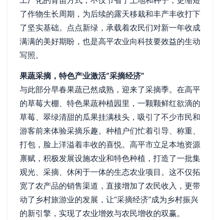
工厂化的育苗方式，不仅节省了土地和种子，更缩短
了作物生长周期，为后续的露天移栽和丰产丰收打下
了坚实基础。点点新绿，承载着农民们对新一年收成
满满的美好期盼，也是高平农业向科技要效益的生动
写照。
果蔬采摘，特色产业激活“采摘经济”
与此部分早春果蔬已然成熟，迎来了采摘季。在高平
的草莓大棚、特色果蔬种植园里，一颗颗鲜红欲滴的
草莓、翠绿清甜的瓜果挂满枝头，吸引了不少市民和
游客前来体验采摘乐趣。种植户们忙着引导、称重、
打包，脸上洋溢着丰收的喜悦。高平市立足本地资源
禀赋，积极发展设施农业和特色种植，打造了一批集
观光、采摘、休闲于一体的生态农业项目。这不仅拓
宽了农产品的销售渠道，直接增加了农民收入，更带
动了乡村旅游业的发展，让“采摘经济”成为乡村振兴
的新引擎，实现了农业增效与农民增收的双赢。