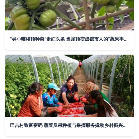
“吴小喵楼顶种菜”走红头条 当屋顶变成都市人的“蔬果丰收园”
巴吉村致富密码 蔬菜瓜果种植与采摘服务撬动乡村振兴新路径