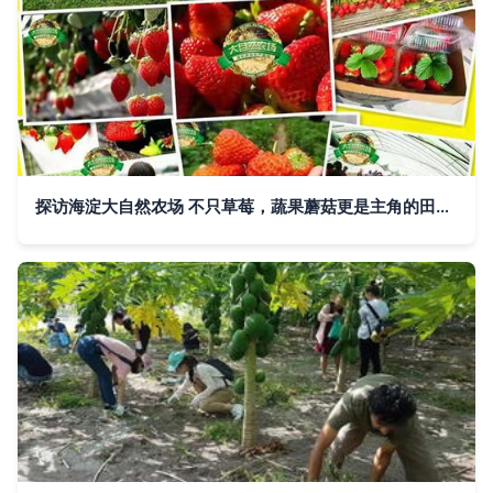
探访海淀大自然农场 不只草莓，蔬果蘑菇更是主角的田园乐土