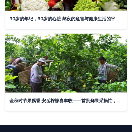
30岁的年纪，60岁的心脏 熬夜的危害与健康生活的平衡之道
金秋时节果飘香 安岳柠檬喜丰收——首批鲜果采摘忙，十月大量上市前景好