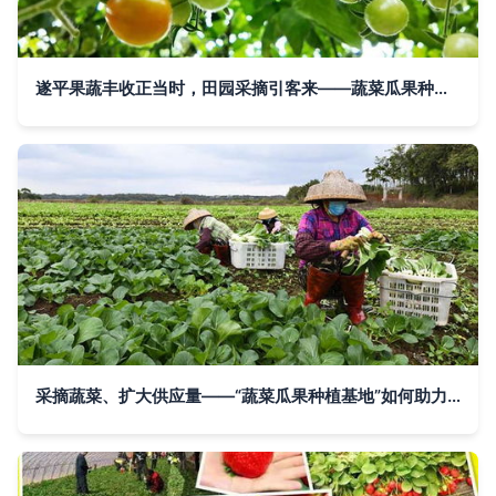
遂平果蔬丰收正当时，田园采摘引客来——蔬菜瓜果种植与采摘服务纪实
采摘蔬菜、扩大供应量——“蔬菜瓜果种植基地”如何助力秋季购销高峰期