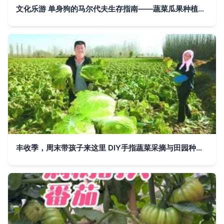
文化乐游 单身狗的马尔代夫生存指南——蔬菜瓜果种植及采摘服务篇
丰收季，周末带孩子来这里 DIY手指蔬菜采摘与田园种植体验