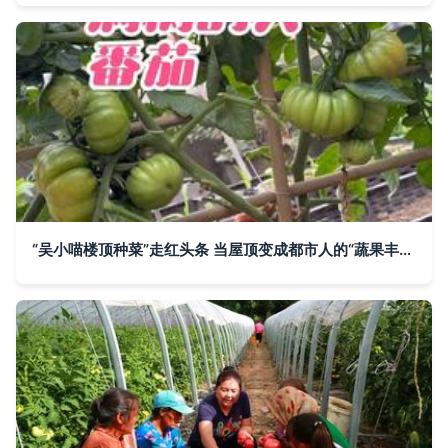
“吴小喵楼顶种菜”走红头条 当屋顶变成都市人的“蔬果丰收园”