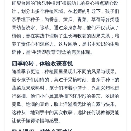
红玺台园的“快乐种植园”根据幼儿的身心特点精心设
计，划分出多个种植区域。在老师的引导下，孩子们
亲手埋下种子，为番茄、黄瓜、青菜、草莓等各类蔬
果幼苗浇水、除草。通过亲身参与，他们不仅认识了
植物，更在实践中理解了生长与收获的因果关系，培
养了责任心和观察力。这片园地，是书本知识的生动
延伸，是“生活即教育”理念的完美体现。
四季轮转，体验收获喜悦
随着季节更迭，种植园里呈现出不同的风景与硕果。
最令孩子们期待的，莫过于采摘时刻。当亲手种下的
蔬菜瓜果成熟时，孩子们挎着小篮子，兴高采烈地进
行采摘。他们小心翼翼地摘下红彤彤的番茄、翠绿的
黄瓜、饱满的豆角，脸上洋溢着无比的自豪与快乐。
这种从土地到手中的真实收获，远比任何说教都更能
让孩子懂得珍惜与感恩。