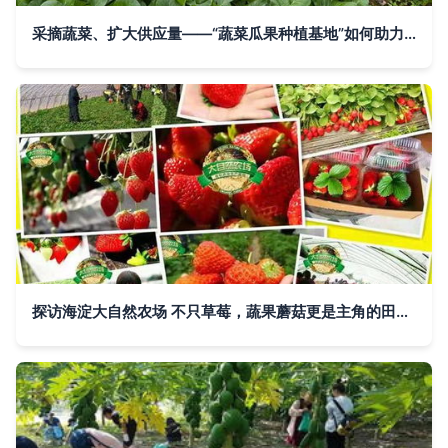
采摘蔬菜、扩大供应量——“蔬菜瓜果种植基地”如何助力秋季购销高峰期
探访海淀大自然农场 不只草莓，蔬果蘑菇更是主角的田园乐土