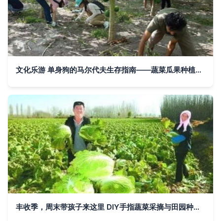
文化乐游 单身狗的马尔代夫生存指南——蔬菜瓜果种植及采摘服务篇
丰收季，周末带孩子来这里 DIY手指蔬菜采摘与田园种植体验