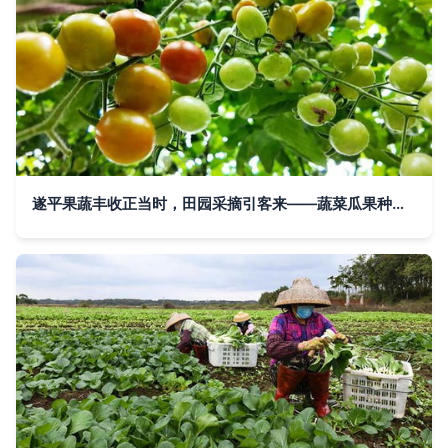
遂平果蔬丰收正当时，田园采摘引客来——蔬菜瓜果种植与采摘服务纪实