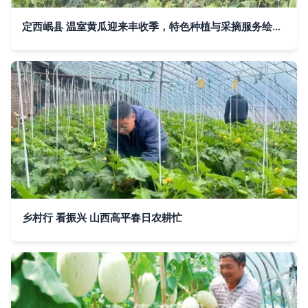
定西岷县 温室黄瓜迎来丰收季，特色种植与采摘服务绘就产业新图景
乡村行 看振兴 山西高平春日农耕忙