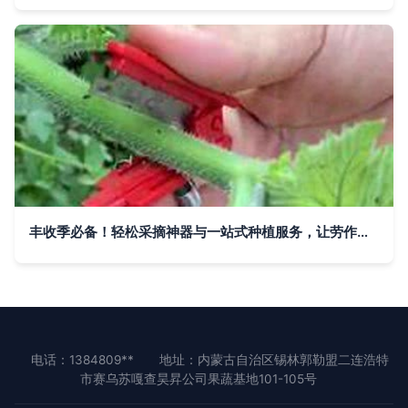
丰收季必备！轻松采摘神器与一站式种植服务，让劳作变享受
电话：1384809**
地址：内蒙古自治区锡林郭勒盟二连浩特
市赛乌苏嘎查昊昇公司果蔬基地101-105号