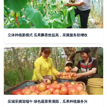
立体种植新模式 瓜果飘香效益高，采摘服务助增收
应城采摘迎端午 绿色蔬菜香满园，瓜果种植服务兴