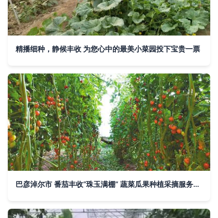
精播细种，静候丰收 为您心中的最美小菜园投下宝贵一票
巴彦淖尔市 番茄丰收“珠玉满棚” 蔬菜瓜果种植采摘服务助农增收