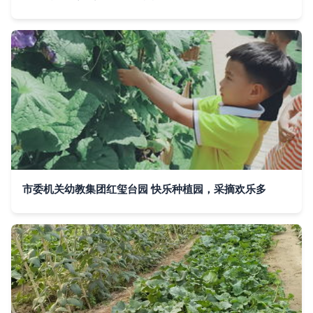
市委机关幼教集团红玺台园 快乐种植园，采摘欢乐多