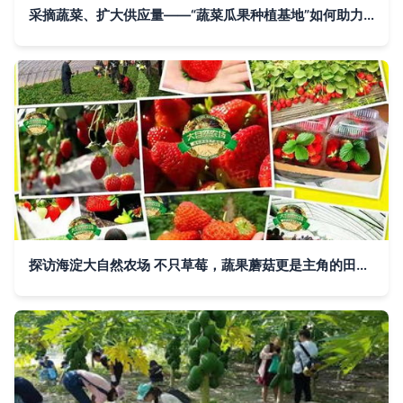
采摘蔬菜、扩大供应量——“蔬菜瓜果种植基地”如何助力秋季购销高峰期
探访海淀大自然农场 不只草莓，蔬果蘑菇更是主角的田园乐土