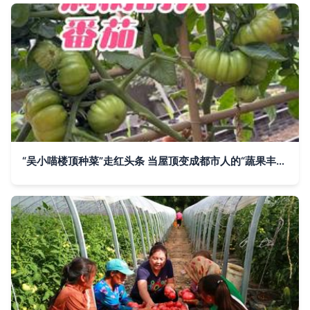
“吴小喵楼顶种菜”走红头条 当屋顶变成都市人的“蔬果丰收园”