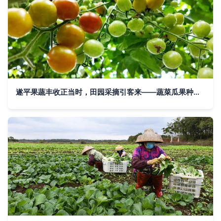
遂平果蔬丰收正当时，田园采摘引客来——蔬菜瓜果种植与采摘服务纪实