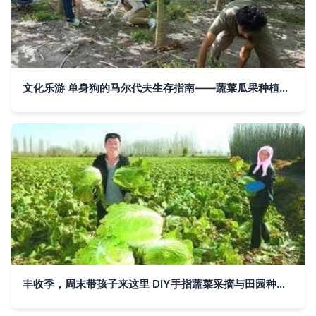
文化乐游 单身狗的马尔代夫生存指南——蔬菜瓜果种植及采摘服务篇
丰收季，周末带孩子来这里 DIY手指蔬菜采摘与田园种植体验